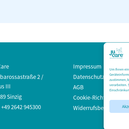
Care
Impressum
Um Ihnen ein
Geräteinform
barossastraße 2 /
Datenschutz­erklärung
zustimmen, kö
s III
verarbeiten. 
AGB
Einschränkun
89 Sinzig
Cookie-Richtlinie (EU)
: +49 2642 945300
Akz
Widerrufsbelehrung