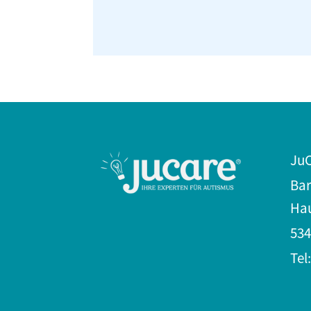
Ju
Bar
Hau
534
Tel