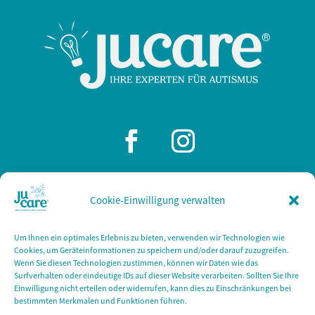
Cookie-Einwilligung verwalten
JuCare
Barbarossastraße 2 / Haus III
Um Ihnen ein optimales Erlebnis zu bieten, verwenden wir Technologien wie
53489 Sinzig
Cookies, um Geräteinformationen zu speichern und/oder darauf zuzugreifen.
Wenn Sie diesen Technologien zustimmen, können wir Daten wie das
Tel: +49 2642 945300
Surfverhalten oder eindeutige IDs auf dieser Website verarbeiten. Sollten Sie Ihre
Einwilligung nicht erteilen oder widerrufen, kann dies zu Einschränkungen bei
bestimmten Merkmalen und Funktionen führen.