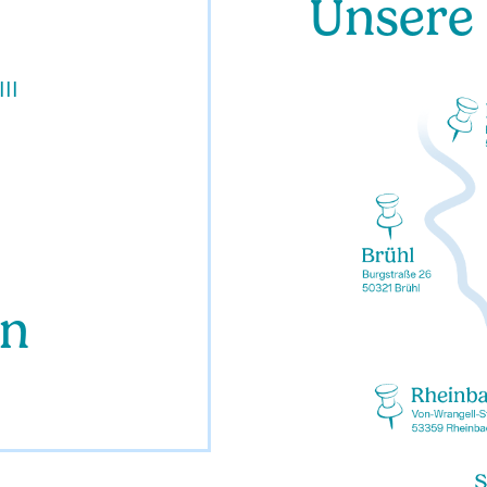
Unsere
III
en