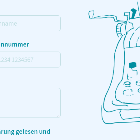
name
fonnummer
ärung
gelesen und