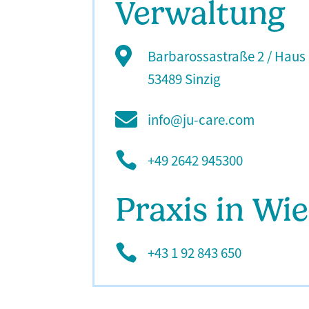
Verwaltung

Barbarossastraße 2 / Haus 
53489 Sinzig

info@ju-care.com

+49 2642 945300
Praxis in Wi

+43 1 92 843 650