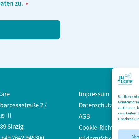
aten zu.
Care
Impressum
Um Ihnen ein
Geräteinform
barossastraße 2 /
Datenschutz­erklärung
zustimmen, kö
verarbeiten. 
s III
AGB
Einschränkun
89 Sinzig
Cookie-Richtlinie (EU)
Akz
: +49 2642 945300
Widerrufsbelehrung