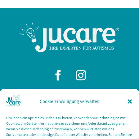
Cookie-Einwilligung verwalten
JuCare
Barbarossastraße 2 / Haus III
Um Ihnen ein optimales Erlebnis zu bieten, verwenden wir Technologien wie
53489 Sinzig
Cookies, um Geräteinformationen zu speichern und/oder darauf zuzugreifen.
Wenn Sie diesen Technologien zustimmen, können wir Daten wie das
Tel: +49 2642 945300
Surfverhalten oder eindeutige IDs auf dieser Website verarbeiten. Sollten Sie Ihre